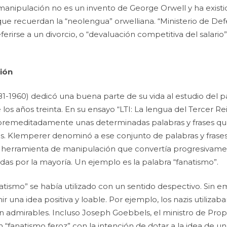
manipulación no es un invento de George Orwell y ha exist
que recuerdan la “neolengua” orwelliana. “Ministerio de Defe
ferirse a un divorcio, o “devaluación competitiva del salario
ción
81-1960) dedicó una buena parte de su vida al estudio del
los años treinta. En su ensayo “LTI: La lengua del Tercer 
n premeditadamente unas determinadas palabras y frases q
Klemperer denominó a ese conjunto de palabras y frases “Li
sa herramienta de manipulación que convertía progresivam
as por la mayoría. Un ejemplo es la palabra “fanatismo”.
anatismo” se había utilizado con un sentido despectivo. Sin e
r una idea positiva y loable. Por ejemplo, los nazis utiliza
n admirables. Incluso Joseph Goebbels, el ministro de Pro
ón “fanatismo feroz” con la intención de dotar a la idea de 