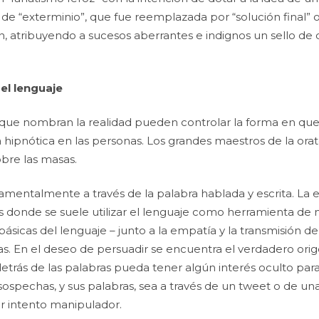
 de “exterminio”, que fue reemplazada por “solución final” o
 atribuyendo a sucesos aberrantes e indignos un sello de 
el lenguaje
os que nombran la realidad pueden controlar la forma en q
a hipnótica en las personas. Los grandes maestros de la ora
obre las masas.
ntalmente a través de la palabra hablada y escrita. La escuel
os donde se suele utilizar el lenguaje como herramienta de
 básicas del lenguaje – junto a la empatía y la transmisión d
as. En el deseo de persuadir se encuentra el verdadero ori
detrás de las palabras pueda tener algún interés oculto pa
 sospechas, y sus palabras, sea a través de un tweet o de un
r intento manipulador.