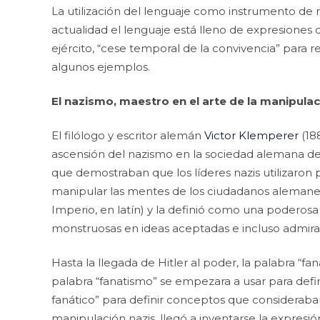
La utilización del lenguaje como instrumento de 
actualidad el lenguaje está lleno de expresiones 
ejército, “cese temporal de la convivencia” para re
algunos ejemplos.
El nazismo, maestro en el arte de la manipula
El filólogo y escritor alemán
Victor Klemperer
(18
ascensión del nazismo en la sociedad alemana de 
que demostraban que los líderes nazis utilizaro
manipular las mentes de los ciudadanos alemanes. 
Imperio, en latín) y la definió como una podero
monstruosas en ideas aceptadas e incluso admirad
Hasta la llegada de Hitler al poder, la palabra “f
palabra “fanatismo” se empezara a usar para defini
fanático” para definir conceptos que consideraba
manipulación nazis, llegó a inventarse la expresi