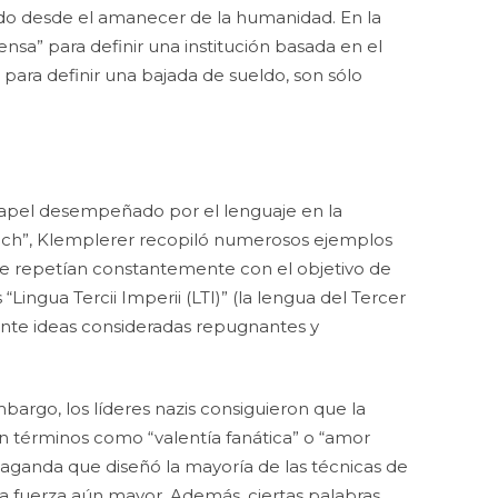
ido desde el amanecer de la humanidad. En la
nsa” para definir una institución basada en el
” para definir una bajada de sueldo, son sólo
 papel desempeñado por el lenguaje en la
Reich”, Klemplerer recopiló numerosos ejemplos
ue repetían constantemente con el objetivo de
ngua Tercii Imperii (LTI)” (la lengua del Tercer
ente ideas consideradas repugnantes y
mbargo, los líderes nazis consiguieron que la
ban términos como “valentía fanática” o “amor
paganda que diseñó la mayoría de las técnicas de
una fuerza aún mayor. Además, ciertas palabras