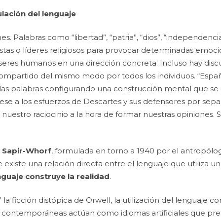
ulación del lenguaje
Palabras como “libertad”, “patria”, “dios”, “independencia”, 
istas o líderes religiosos para provocar determinadas emoci
s seres humanos en una dirección concreta. Incluso hay di
compartido del mismo modo por todos los individuos. “Españ
 las palabras configurando una construcción mental que se 
Pese a los esfuerzos de Descartes y sus defensores por sepa
estro raciocinio a la hora de formar nuestras opiniones. S
e Sapir-Whorf
, formulada en torno a 1940 por el antropólo
existe una relación directa entre el lenguaje que utiliza 
nguaje construye la realidad
.
la ficción distópica de Orwell, la utilización del lenguaj
 contemporáneas actúan como idiomas artificiales que pre