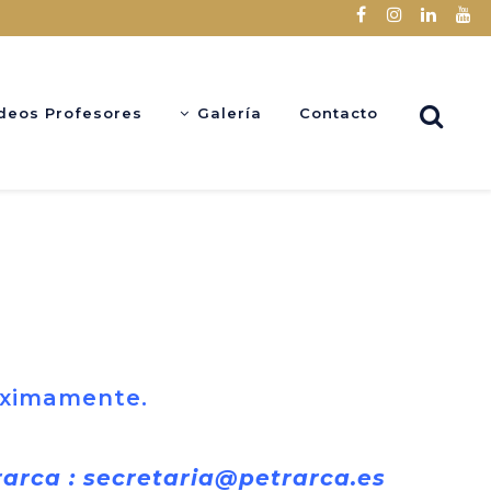
deos Profesores
Galería
Contacto
róximamente.
rarca : secretaria@petrarca.es